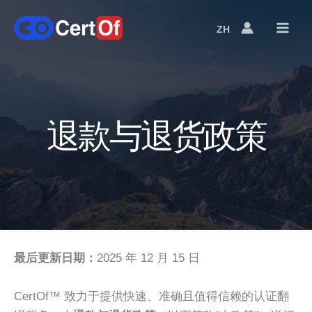
ZH
语
言
切
换
退款与退货政策
最后更新日期：
2025 年 12 月 15 日
CertOf™ 致力于提供快速、准确且值得信赖的认证翻