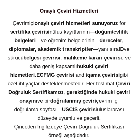
Onaylı Çeviri Hizmetleri
Çevrimiçi
onaylı çeviri hizmetleri sunuyoruz
for
sertifika çevirisi
nüfus kayıtlarının—
doğum/evlilik
belgeleri
—ve öğrenim belgelerinin—
dereceler,
diplomalar, akademik transkriptler
—yanı sıra
ID
ve
sürücü
belgesi çevirisi
,
mahkeme kararı çevirisi
, ve
daha geniş kapsamlı
hukuki çeviri
hizmetleri
.
ECFMG çevirisi
and
iqama çevirisi
gibi
özel ihtiyaçlar desteklenmektedir. Her teslimat;
Çeviri
Doğruluk Sertifikamızı
,
gerektiğinde hukuki çeviri
onayını
ve bir
doğrulanmış çeviri
çevrim içi
doğrulama sayfası—
USCIS çevirisi
uluslararası
düzeyde uyumlu ve geçerli.
Çinceden İngilizceye Çeviri Doğruluk Sertifikası
örneği aşağıdadır.