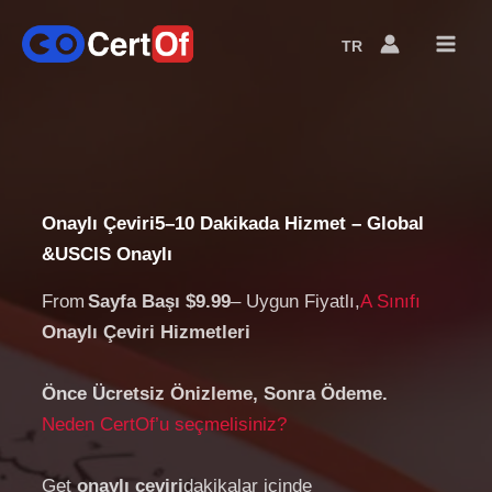
TR
Language
Switcher
Onaylı Çeviri
5–10 Dakikada Hizmet – Global
&
USCIS Onaylı
From
Sayfa Başı $9.99
– Uygun Fiyatlı,
A Sınıfı
Onaylı Çeviri Hizmetleri
Önce Ücretsiz Önizleme, Sonra Ödeme.
Neden CertOf’u seçmelisiniz?
Get
onaylı çeviri
dakikalar içinde