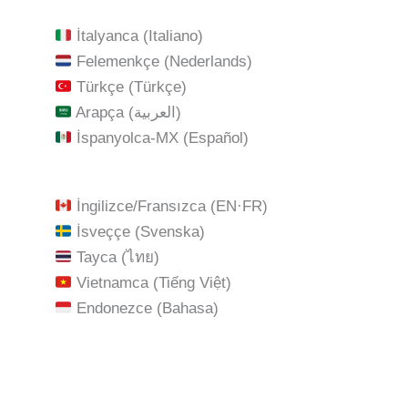
İtalyanca (Italiano)
Felemenkçe (Nederlands)
Türkçe (Türkçe)
Arapça (العربية)
İspanyolca‑MX (Español)
İngilizce/Fransızca (EN·FR)
İsveççe (Svenska)
Tayca (ไทย)
Vietnamca (Tiếng Việt)
Endonezce (Bahasa)