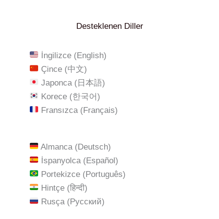
Desteklenen Diller
İngilizce (English)
Çince (中文)
Japonca (日本語)
Korece (한국어)
Fransızca (Français)
Almanca (Deutsch)
İspanyolca (Español)
Portekizce (Português)
Hintçe (हिन्दी)
Rusça (Русский)