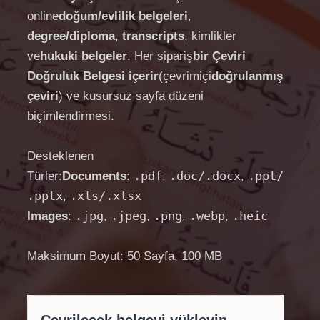
online
doğum/evlilik belgeleri
,
degree/diploma
,
transcripts
, kimlikler
ve
hukuki belgeler
. Her sipariş
bir Çeviri
Doğruluk Belgesi içerir
(çevrimiçi
doğrulanmış
çeviri
) ve kusursuz sayfa düzeni
biçimlendirmesi.
Desteklenen
.pdf
.doc/.docx
.ppt/
Türler:
Documents
:
,
,
.pptx
.xls/.xlsx
,
.jpg
.jpeg
.png
.webp
.heic
Images
:
,
,
,
,
Maksimum Boyut: 50 Sayfa, 100 MB