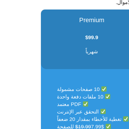
موال.
Premium
$
99.9
شهرياً
10 صفحات مشمولة
10 ملفات دفعة واحدة
PDF معتمد
التحقق عبر الإنترنت
تغطية للأخطاء بمقدار 20 ضعفاً
7.99$ للصفحة
$19.99