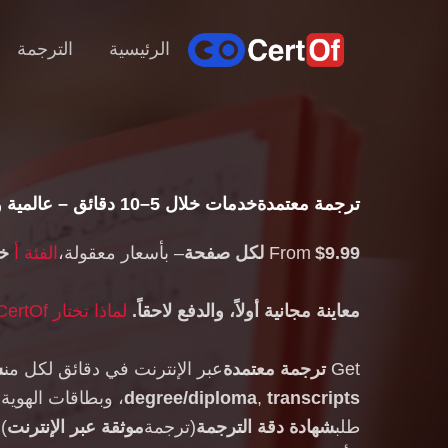
الرئيسية
الترجمة
ترجمة معتمدة
خدمات خلال 5–10 دقائق – عالمية و
$9.99 لكل صفحة
From
– بأسعار معقولة،
الفئة أ
خد
معاينة مجانية أولاً، والدفع لاحقاً.
لماذا تختار CertOf؟
Get
ترجمة معتمدة
عبر الإنترنت في دقائق لكل من
ش
transcripts
,
degree/diploma
، وبطاقات الهوية،
طلب
شهادة دقة الترجمة
(ترجمة
موثقة عبر الإنترنت
)