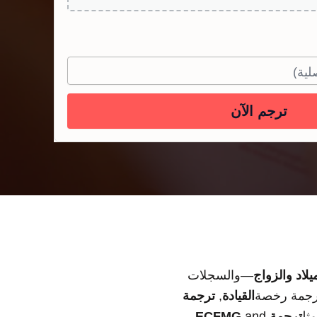
ترجم الآن
لاد والزواج
—والسجلات
رجمة رخصة
القيادة
,
ترجمة
ثل
ترجمة ECFMG
and