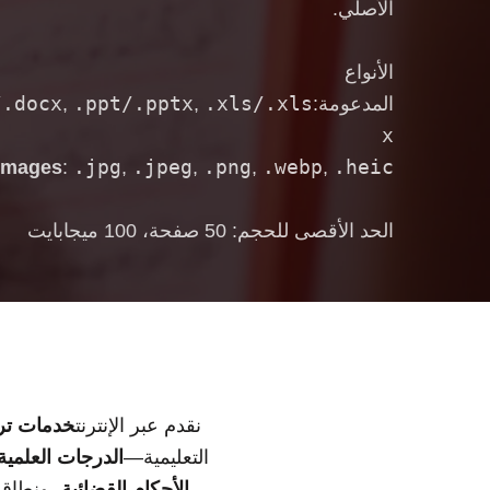
الأصلي.
الأنواع
/.docx
.ppt/.pptx
.xls/.xls
المدعومة:
,
,
x
.jpg
.jpeg
.png
.webp
.heic
Images
:
,
,
,
,
الحد الأقصى للحجم: 50 صفحة، 100 ميجابايت
نقدم عبر الإنترنت
خدمات تر
التعليمية—
الدرجات العلمية
الأحكام القضائية
، ونطاق