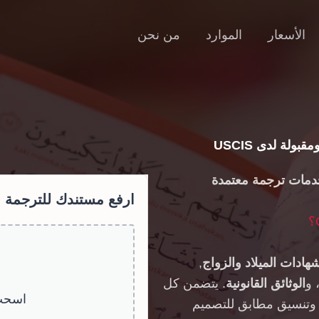
الأسعار
الموارد
من نحن
مقبولة لدى USCIS
مات ترجمة معتمدة
ارفع مستندك للترجمة
هادات الميلاد والزواج
,
 و
الوثائق القانونية
. يتضمن كل
اسحب 
 وتنسيق مطابق للتصميم