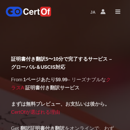
JA
Language
Switcher
証明書付き翻訳
5〜10分で完了するサービス –
グローバル＆
USCIS対応
From
1ページあたり$9.99
– リーズナブルな
ク
ラスA
証明書付き翻訳サービス
まずは無料プレビュー、お支払いは後から。
CertOfが選ばれる理由
Get
翻訳証明書付き翻訳
をオンラインで、わず