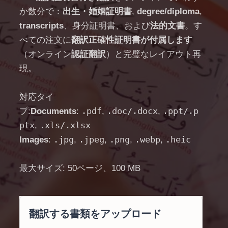
か数分で：
出生・婚姻証明書
,
degree/diploma
,
transcripts
、身分証明書、および
法的文書
。す
べての注文に
翻訳正確性証明書が付属します
（オンライン
認証翻訳
）と完璧なレイアウト再
現。
対応タイ
.pdf
.doc/.docx
.ppt/.p
プ:
Documents
:
,
,
ptx
.xls/.xlsx
,
.jpg
.jpeg
.png
.webp
.heic
Images
:
,
,
,
,
最大サイズ: 50ページ、100 MB
翻訳する書類をアップロード