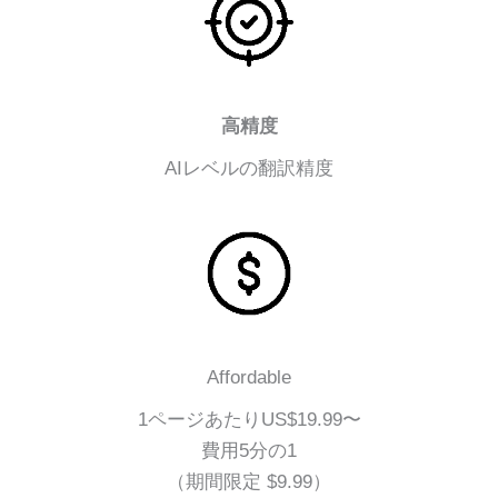
高精度
AIレベルの翻訳精度
Affordable
1ページあたりUS$19.99〜
費用5分の1
（期間限定 $9.99）