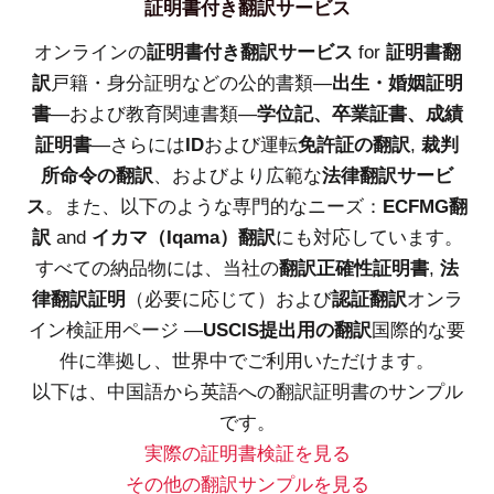
証明書付き翻訳サービス
オンラインの
証明書付き翻訳サービス
for
証明書翻
訳
戸籍・身分証明などの公的書類—
出生・婚姻証明
書
—および教育関連書類—
学位記、卒業証書、成績
証明書
—さらには
ID
および運転
免許証の翻訳
,
裁判
所命令の翻訳
、およびより広範な
法律翻訳サービ
ス
。また、以下のような専門的なニーズ：
ECFMG翻
訳
and
イカマ（Iqama）翻訳
にも対応しています。
すべての納品物には、当社の
翻訳正確性証明書
,
法
律翻訳証明
（必要に応じて）および
認証翻訳
オンラ
イン検証用ページ —
USCIS提出用の翻訳
国際的な要
件に準拠し、世界中でご利用いただけます。
以下は、中国語から英語への翻訳証明書のサンプル
です。
実際の証明書検証を見る
その他の翻訳サンプルを見る