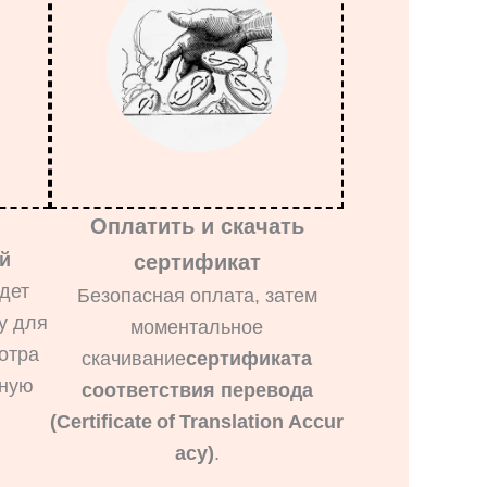
Оплатить и скачать
й
сертификат
дет
Безопасная оплата, затем
у для
моментальное
отра
скачивание
сертификата
нную
соответствия перевода
(Certificate of Translation Accur
acy)
.