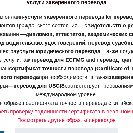
услуги заверенного перевода
м онлайн-
услуги заверенного перевода
for
перево
ментов гражданского состояния —
свидетельств о р
азовании —
дипломов, аттестатов, академических с
од водительских удостоверений
,
перевод судебн
пектра
услуги юридического перевода
. Также под
услуги, как
перевод для ECFMG
and
перевод iqam
 наш
сертификат точности перевода (Certificate of T
кого перевода
при необходимости, а также
заверен
ерки—
перевод для USCIS
соответствует требованиям
международном уровне.
 образец сертификата точности перевода с китайско
еть проверку подлинности сертификата в реальном
Посмотреть другие образцы переводов