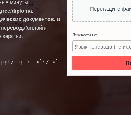
нные минуты
Перетащите фай
gree/diploma
,
ических документов
. В
 перевода
(онлайн-
Перевести на:
 верстки.
.ppt/.pptx
.xls/.xl
,
П