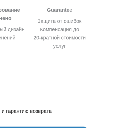
рование
Guarante
e
нено
Защита от ошибок
ый дизайн
Компенсация до
енений
20-кратной стоимости
услуг
 и гарантию возврата