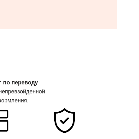
г по переводу
 непревзойденной
формления.