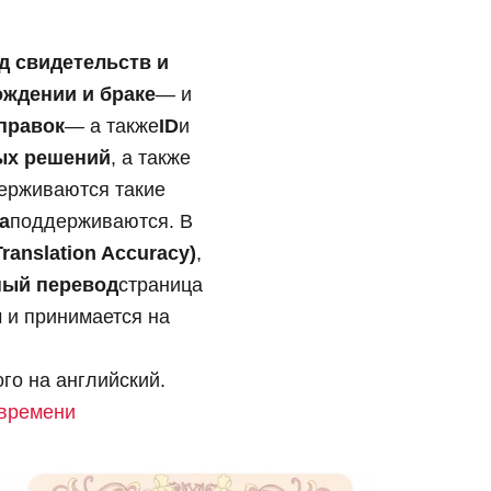
д свидетельств и
ождении и браке
— и
правок
— а также
ID
и
ых решений
, а также
держиваются такие
a
поддерживаются. В
ranslation Accuracy)
,
ный перевод
страница
 и принимается на
го на английский.
 времени