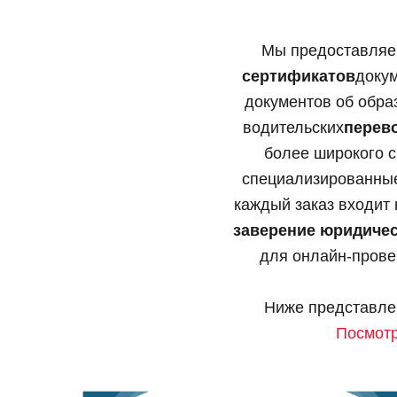
Мы предоставляе
сертификатов
доку
документов об обр
водительских
перев
более широкого с
специализированные 
каждый заказ входит
заверение юридичес
для онлайн-пров
Ниже представлен
Посмотр