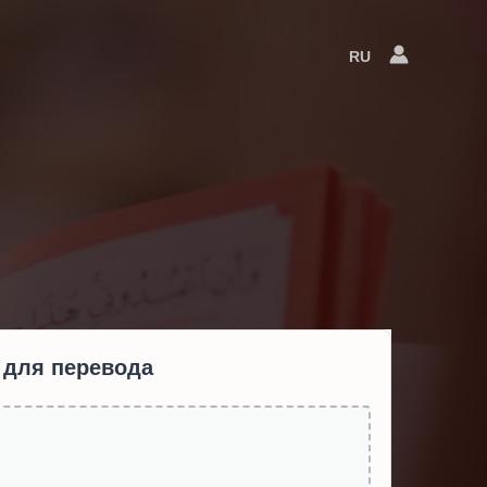
RU
Language
Switcher
 для перевода