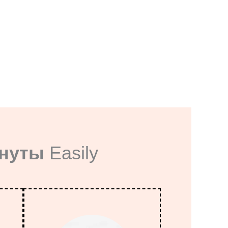
инуты
Easily