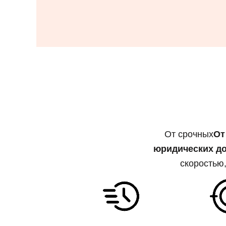
От срочных
От
юридических д
скоростью