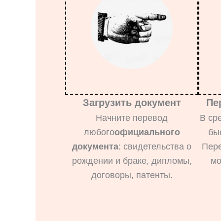
Загрузить документ
Пе
Начните перевод
В ср
любого
официального
бы
документа
: свидетельства о
Пер
рождении и браке, дипломы,
мо
договоры, патенты.