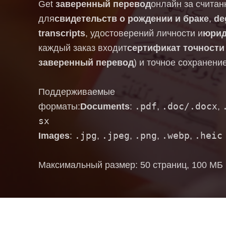
Get
заверенный перевод
онлайн за счита
для
свидетельств о рождении и браке
,
de
transcripts
, удостоверений личности и
юрид
каждый заказ входит
сертификат точности
заверенный перевод
) и точное сохранение
Поддерживаемые
.pdf
.doc/.docx
форматы:
Documents
:
,
,
sx
.jpg
.jpeg
.png
.webp
.heic
Images
:
,
,
,
,
Максимальный размер: 50 страниц, 100 МБ