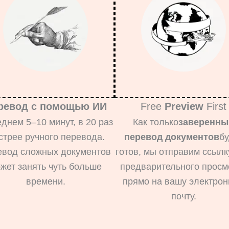
ревод с помощью ИИ
Free
Preview
First
еднем 5–10 минут, в 20 раз
Как только
заверенны
стрее ручного перевода.
перевод документов
бу
евод сложных документов
готов, мы отправим ссылк
жет занять чуть больше
предварительного просм
времени.
прямо на вашу электро
почту.